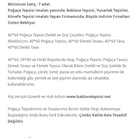
Minimum Satış : 7 adet
Poğaça Tepsisi imalatı yanında, Baklava Tepsisi, Yuvarlak Tepsiler,
Künefe Tepsisi imalatı Yapan Firmamızda, Büyük indirim Fırsatları
Sizleri Bekliyor.
40*60 Poğaça Tepsisi Delikli ve Düz Çeşitleri, Poğaça Tepsisi
40x60x2cm, 40*60 Poğaça Tepsisi, 40*60 Ekmek Tavası, 40*60 Tava,
40*60 Delikli Tava
40*60, 59*80 ve Farklı Boyutlarda olup, Poğaça Tepsisi, Poğaça Tavası,
Ekmek Tavası ve Ekmek Tepsisi Olarak Bilinir. Delikli ve Düz Şekilde İki
Türlüdür. Poğaça, çörek, Simit, pasta ve unlu mamüllerin pişirimin de
kullanıldığı gibi, yemek ve tatlı pişirim alanında da rahatlıkla
kullanabilirsiniz.
Alış Verişin Güvenli ve Hızlı Adresi
www.baklavatepsisi.net
Poğaça Tepsilerimiz ve Tavalarımız Birinci Kalite Olup, Kullanmaya
Başladığınız Anda Bunu Fark Edeceksiniz.
Çünkü Kalite Asla Tesadüf
Değildir.