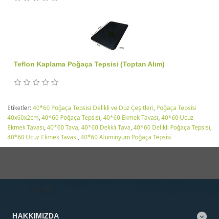
Teflon Kaplama Poğaça Tepsisi (Toptan Alım)
Etiketler:
40*60 Poğaça Tepsisi Delikli ve Düz Çeşitleri
,
Poğaça Tepsisi
40x60x2cm
,
40*60 Poğaça Tepsisi
,
40*60 Ekmek Tavası
,
40*60 Ucuz
Ekmek Tavası
,
40*60 Tava
,
40*60 Delikli Tava
,
40*60 Delikli Poğaça Tepsisi
,
40*60 Ucuz Ekmek Tavası
,
40*60 Alüminyum Poğaça Tepsisi
HAKKIMIZDA