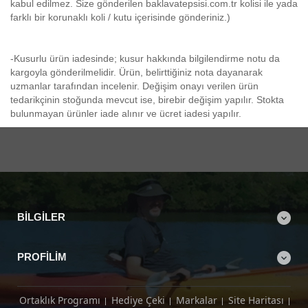
kabul edilmez. Size gönderilen baklavatepsisi.com.tr kolisi ile yada
farklı bir korunaklı koli / kutu içerisinde gönderiniz.)
-Kusurlu ürün iadesinde; kusur hakkında bilgilendirme notu da
kargoyla gönderilmelidir. Ürün, belirttiğiniz nota dayanarak
uzmanlar tarafından incelenir. Değişim onayı verilen ürün
tedarikçinin stoğunda mevcut ise, birebir değişim yapılır. Stokta
bulunmayan ürünler iade alınır ve ücret iadesi yapılır.
BILGILER
PROFILIM
Ortaklık Programı
Hediye Çeki
Markalar
Site Haritası