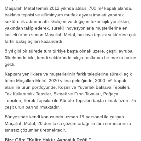
Maşallah Metal temeli 2012 yılında atılan, 700 m² kapalı alanda,
baklava tepsisi ve alüminyum mutfak eşyası imalatı yaparak
sektöre ilk adımını attı. Gelişen ve değişen teknolojik yenilikleri,
yakından takip ederek, sürekli inovasyonlarla müşterilerine en
kaliteli ürünü sunan Maşallah Metal, baklava tepsisi sektörüne çok
farklı bakış açıları kazandırdı.
8 yıl gibi bir sürede tüm türkiye başta olmak üzere, çeşitli avrupa
ülkelerinde bile, kendi sektöründe sıkça rastlanan bir marka haline
geldi.
Kapısını yeniliklere ve müşterlerinin farklı taleplerine sürekli açık
tutan Maşallah Metal, 2020 yılına geldiğinde, 3000 m² kapalı
alanı ile ürün portföyünde, Köşeli ve Yuvarlak Baklava Tepsileri,
Tek Kullanımlık Tepsiler, Ekmek ve Fırın Tavaları, Poğaça
Tepsileri, Börek Tepsileri ile Künefe Tepsileri başta olmak üzere 75
çeşit ürün barındırmaktadır.
Bünyesinde kendi konusunda uzman 19 personel ile çalışan
Maşallah Metal, 20 den fazla çözüm ortağı ile tüm sorunlarınıza
sınırsız çözümler üretmektedir.
Bize Göre "Kalite Haktır, Ayrıcalık Değil."