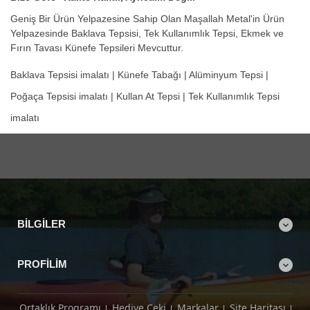
Geniş Bir Ürün Yelpazesine Sahip Olan Maşallah Metal'in Ürün
Yelpazesinde Baklava Tepsisi, Tek Kullanımlık Tepsi, Ekmek ve
Fırın Tavası Künefe Tepsileri Mevcuttur.
Baklava Tepsisi imalatı | Künefe Tabağı | Alüminyum Tepsi |
Poğaça Tepsisi imalatı | Kullan At Tepsi | Tek Kullanımlık Tepsi
imalatı
BILGILER
PROFILIM
Ortaklık Programı
Hediye Çeki
Markalar
Site Haritası