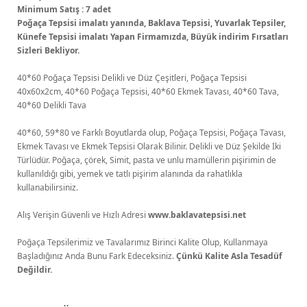
Minimum Satış : 7 adet
Poğaça Tepsisi imalatı yanında, Baklava Tepsisi, Yuvarlak Tepsiler,
Künefe Tepsisi imalatı Yapan Firmamızda, Büyük indirim Fırsatları
Sizleri Bekliyor.
40*60 Poğaça Tepsisi Delikli ve Düz Çeşitleri, Poğaça Tepsisi
40x60x2cm, 40*60 Poğaça Tepsisi, 40*60 Ekmek Tavası, 40*60 Tava,
40*60 Delikli Tava
40*60, 59*80 ve Farklı Boyutlarda olup, Poğaça Tepsisi, Poğaça Tavası,
Ekmek Tavası ve Ekmek Tepsisi Olarak Bilinir. Delikli ve Düz Şekilde İki
Türlüdür. Poğaça, çörek, Simit, pasta ve unlu mamüllerin pişirimin de
kullanıldığı gibi, yemek ve tatlı pişirim alanında da rahatlıkla
kullanabilirsiniz.
Alış Verişin Güvenli ve Hızlı Adresi
www.baklavatepsisi.net
Poğaça Tepsilerimiz ve Tavalarımız Birinci Kalite Olup, Kullanmaya
Başladığınız Anda Bunu Fark Edeceksiniz.
Çünkü Kalite Asla Tesadüf
Değildir.